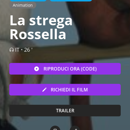
Animation
La strega
Rossella
IT
26 '
RIPRODUCI ORA (CODE)
RICHIEDI IL FILM
TRAILER