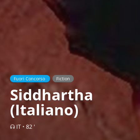
Fuori Concorso
Fiction
Siddhartha
(Italiano)
IT
82 '