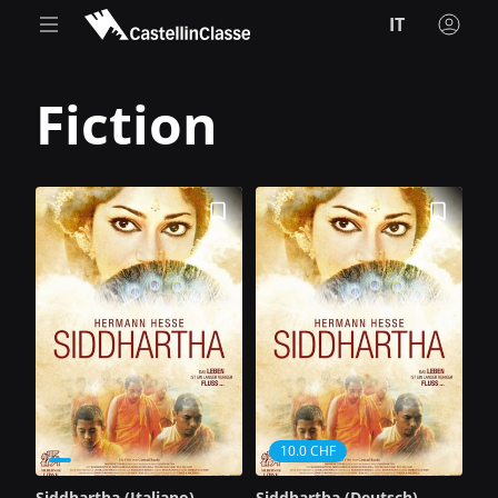
IT
Fiction
10.0 CHF
Siddhartha (Italiano)
Siddhartha (Deutsch)