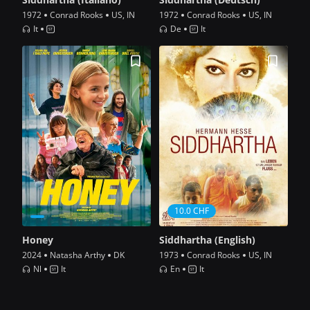
1972
Conrad Rooks
US, IN
1972
Conrad Rooks
US, IN
It
De
It
10.0 CHF
Honey
Siddhartha (English)
2024
Natasha Arthy
DK
1973
Conrad Rooks
US, IN
Nl
It
En
It