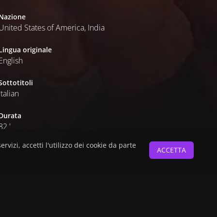
Nazione
United States of America, India
Lingua originale
English
Sottotitoli
Italian
Durata
82 '
servizi, accetti l'utilizzo dei cookie da parte
ACCETTA