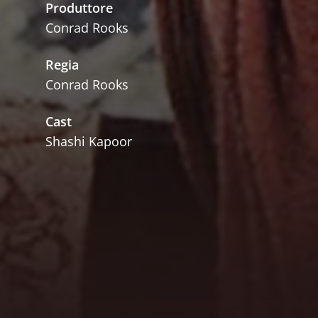
Produttore
Conrad Rooks
Regia
Conrad Rooks
Cast
Shashi Kapoor