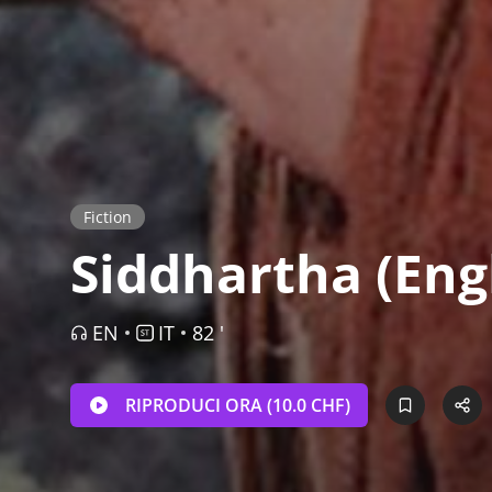
Fiction
Siddhartha (Eng
EN
IT
82 '
RIPRODUCI ORA (10.0 CHF)