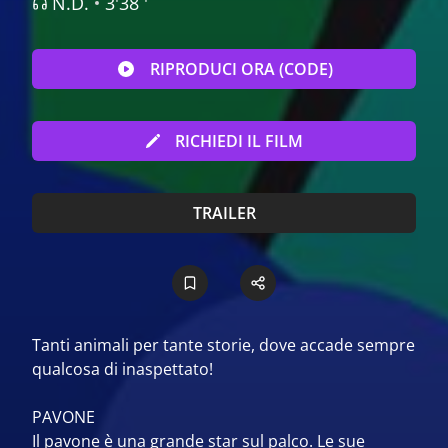
N.D.
3'38 '
RIPRODUCI ORA (CODE)
RICHIEDI IL FILM
TRAILER
Tanti animali per tante storie, dove accade sempre
qualcosa di inaspettato!
PAVONE
Il pavone è una grande star sul palco. Le sue