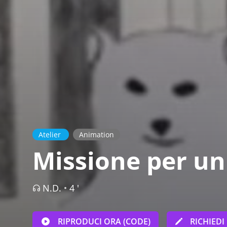
Atelier
Animation
Missione per u
N.D.
4 '
RIPRODUCI ORA (CODE)
RICHIEDI 