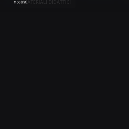
MATERIALI DIDATTICI
nostra.
Main sponsor
Technical sp
Sponsors